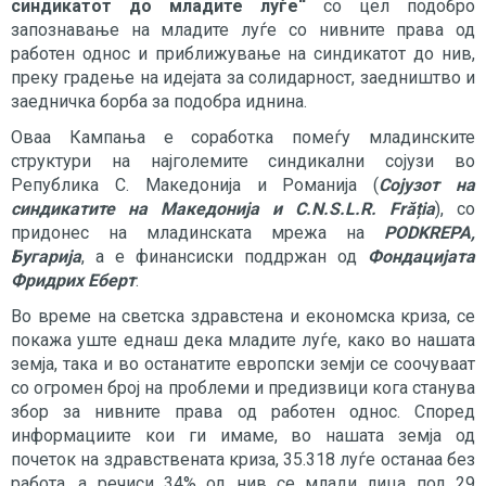
синдикатот до младите луѓе“
со цел подобро
запознавање на младите луѓе со нивните права од
работен однос и приближување на синдикатот до нив,
преку градење на идејата за солидарност, заедништво и
заедничка борба за подобра иднина.
Оваа Кампања е соработка помеѓу младинските
структури на најголемите синдикални сојузи во
Република С. Македонија и Романија (
Сојузот на
синдикатите на Македонија и C.N.S.L.R. Frăția
), со
придонес на младинската мрежа на
PODKREPA,
Бугарија
, а e финансиски поддржан од
Фондацијата
Фридрих Еберт
.
Во време на светска здравстена и економска криза, се
покажа уште еднаш дека младите луѓе, како во нашата
земја, така и во останатите европски земји се соочуваат
со огромен број на проблеми и предизвици кога станува
збор за нивните права од работен однос. Според
информациите кои ги имаме, во нашата земја од
почеток на здравствената криза, 35.318 луѓе останаа без
работа, а речиси 34% од нив се млади лица под 29