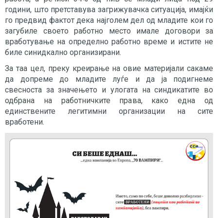
години, што претставува загрижувачка ситуација, имајќи
го предвид фактот дека најголем дел од младите кои го
загубиле своето работно место имале договори за
вработување на определно работно време и истите не
биле синидкално организирани.
За таа цел, преку креирање на овие материјали сакаме
да допреме до младите луѓе и да ја подигнеме
свесноста за значењето и улогата на синдикатите во
одбрана на работничките права, како една од
единствените легитимни организации на сите
вработени.