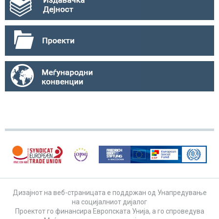
Дизајнот на веб-страницата е поддржан од Унапредување
на социјалниот дијалог
Проектот го финансира Европската Унија, а го спроведува