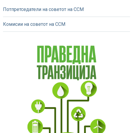
Потпретседатели на советот на ССМ
Комисии на советот на ССМ