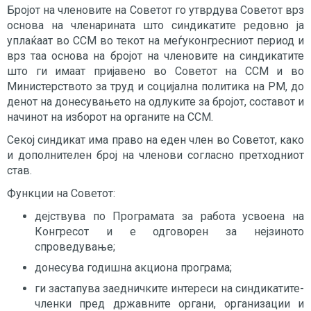
Бројот на членовите на Советот го утврдува Советот врз
основа на членарината што синдикатите редовно ја
уплаќаат во ССМ во текот на меѓуконгресниот период и
врз таа основа на бројот на членовите на синдикатите
што ги имаат пријавено во Советот на ССМ и во
Министерството за труд и социјална политика на РМ, до
денот на донесувањето на одлуките за бројот, составот и
начинот на изборот на органите на ССМ.
Секој синдикат има право на еден член во Советот, како
и дополнителен број на членови согласно претходниот
став.
Функции на Советот:
дејствува по Програмата за работа усвоена на
Конгресот и е одговорен за нејзиното
спроведување;
донесува годишна акциона програма;
ги застапува заедничките интереси на синдикатите-
членки пред државните органи, организации и