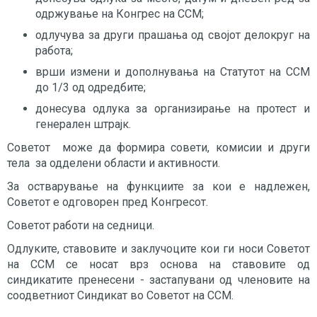
одржување на Конгрес на ССМ;
одлучува за други прашања од својот делокруг на
работа;
врши измени и дополнувања на Статутот на ССМ
до 1/3 од одредбите;
донесува одлука за организирање на протест и
генерален штрајк.
Советот може да формира совети, комисии и други
тела за одделени области и активности.
За остварување на функциите за кои е надлежен,
Советот е одговорен пред Конгресот.
Советот работи на седници.
Одлуките, ставовите и заклучоците кои ги носи Советот
на ССМ се носат врз основа на ставовите од
синдикатите пренесени - застапувани од членовите на
соодветниот Синдикат во Советот на ССМ.