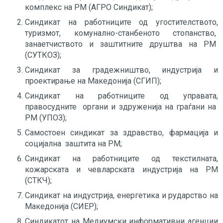
комплекс на РМ (АГРО Синдикат);
Синдикат на работниците од угостителството,
туризмот, комунално-станбеното стопанство,
занаетчиството и заштитните друштва на РМ
(СУТКОЗ);
Синдикат за градежништво, индустрија и
проектирање на Македонија (СГИП);
Синдикат на работниците од управата,
правосудните органи и здруженија на граѓани на
РМ (УПОЗ);
Самостоен синдикат за здравство, фармација и
социјална заштита на РМ;
Синдикат на работниците од текстилната,
кожарската и чевларската индустрија на РМ
(СТКЧ);
Синдикат на индустрија, енергетика и рударство на
Македонија (СИЕР);
Синдикатот на Медиумски информативни агенции