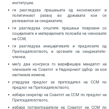
институции;
ги разгледува прашањата од економскиот и
политичкиот развој во државата кои се
релевантни за синдикатите;
ги разгледува општите прашања поврзани со
социјалната и материјалната положба на членовите
на ССМ;
ги разгледува иницијативите и предлозите од
Претседателството, и органите на синдикатите-
членки;
меѓу два конгреса го верифицира мандатот на
членовите на: Советот и Надзорниот одбор за кои
настанала измена;
утврдува предлог за претседател на ССМ по
предлог на Претседателството;
избира секретар на Советот на ССМ по предлог на
Претседателството;
избира потпретседатели на Советот на ССМ по