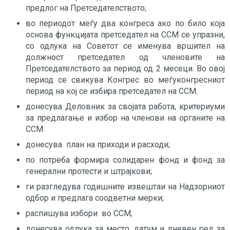
предлог на Претседателството;
во периодот меѓу два конгреса ако по било која
основа функцијата претседател на ССМ се упразни,
со одлука на Советот се именува вршител на
должност претседател од членовите на
Претседателството за период од 2 месеци. Во овој
период се свикува Конгрес во меѓуконгресниот
период на кој се избира претседател на ССМ.
донесува Деловник за својата работа, критериуми
за предлагање и избор на членови на органите на
ССМ.
донесува план на приходи и расходи;
по потреба формира солидарен фонд и фонд за
генерални протести и штрајкови;
ги разгледува годишните извештаи на Надзорниот
одбор и предлага соодветни мерки;
распишува избори во ССМ;
донесува одлука за место, датум и дневен ред за