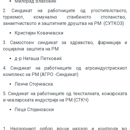
Милорад Влаховиќ
2. Синдикат на работниците од угостителството,
туризмот, комунално станбеното стопанство,
занаетчиството и заштитните друштва на РМ (СУТКОЗ)
Кристијан Ковачевски
3. Самостоен синдикат за здравство, фармација и
социјална заштита на РМ
д-р Наташа Петковиќ
4. Синдикат на работниците од агроиндустрискиот
комплекс на РМ (АГРО -Синдикат)
Ленче Стојчевска
5. Синдикат на работниците од текстилната, кожарската
и чевларската индустрија на РМ (СТКЧ)
Пеце Стојановски
1. Надзорниот одбор врши надзор и контрола во