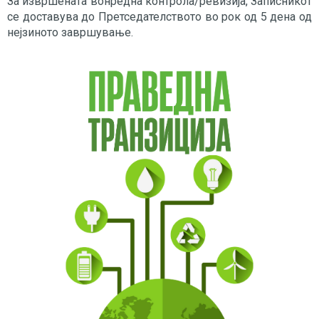
За извршената вонредна контрола/ревизија, Записникот
се доставува до Претседателството во рок од 5 дена од
нејзиното завршување.