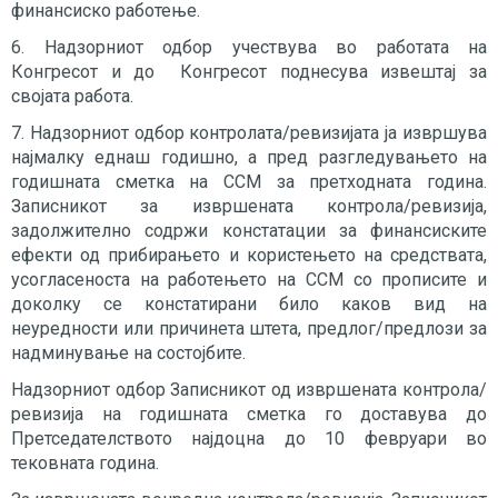
финансиско работење.
6. Надзорниот одбор учествува во работата на
Конгресот и до Конгресот поднесува извештај за
својата работа.
7. Надзорниот одбор контролата/ревизијата ја извршува
најмалку еднаш годишно, а пред разгледувањето на
годишната сметка на ССМ за претходната година.
Записникот за извршената контрола/ревизија,
задолжително содржи констатации за финансиските
ефекти од прибирањето и користењето на средствата,
усогласеноста на работењето на ССМ со прописите и
доколку се констатирани било каков вид на
неуредности или причинета штета, предлог/предлози за
надминување на состојбите.
Надзорниот одбор Записникот од извршената контрола/
ревизија на годишната сметка го доставува до
Претседателството најдоцна до 10 февруари во
тековната година.