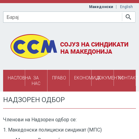
Skip to main content
Македонски
English
Барај
НАСЛОВНА
ЗА
ПРАВО
ЕКОНОМИЈА
ДОКУМЕНТИ
КОНТАКТ
НАС
НАДЗОРЕН ОДБОР
Членови на Надзорен одбор се:
1. Македонски полициски синдикат (МПС)