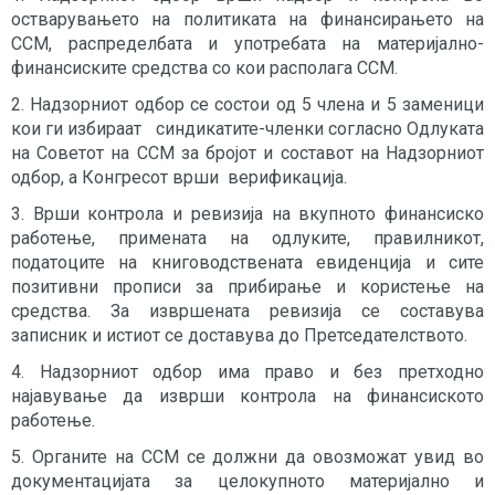
остварувањето на политиката на финансирањето на
ССМ, распределбата и употребата на материјално-
финансиските средства со кои располага ССМ.
2. Надзорниот одбор се состои од 5 члена и 5 заменици
кои ги избираат синдикатите-членки согласно Одлуката
на Советот на ССМ за бројот и составот на Надзорниот
одбор, а Конгресот врши верификација.
3. Врши контрола и ревизија на вкупното финансиско
работење, примената на одлуките, правилникот,
податоците на книговодствената евиденција и сите
позитивни прописи за прибирање и користење на
средства. За извршената ревизија се составува
записник и истиот се доставува до Претседателството.
4. Надзорниот одбор има право и без претходно
најавување да изврши контрола на финансиското
работење.
5. Органите на ССМ се должни да овозможат увид во
документацијата за целокупното материјално и