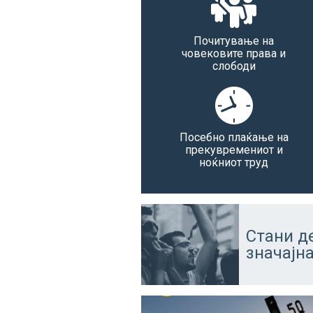
Почитување на
човековите права и
слободи
Посебно плаќање на
прекувремениот и
ноќниот труд
Стани д
значајн