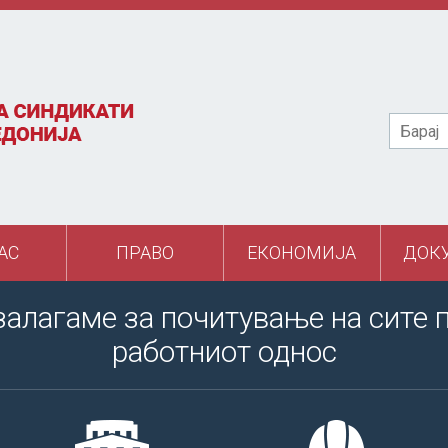
Барај
АС
ПРАВО
ЕКОНОМИЈА
ДОК
залагаме за почитување на сите 
работниот однос