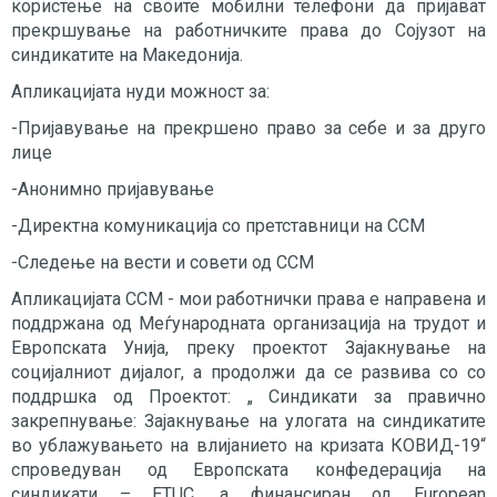
користење на своите мобилни телефони да пријават
прекршување на работничките права до Сојузот на
синдикатите на Македонија.
Апликацијата нуди можност за:
-Пријавување на прекршено право за себе и за друго
лице
-Анонимно пријавување
-Директна комуникација со претставници на ССМ
-Следење на вести и совети од ССМ
Апликацијата ССМ - мои работнички права е направена и
поддржана од Меѓународната организација на трудот и
Европската Унија, преку проектот Зајакнување на
социјалниот дијалог, а продолжи да се развива со со
поддршка од Проектот: „ Синдикати за правично
закрепнување: Зајакнување на улогата на синдикатите
во ублажувањето на влијанието на кризата КОВИД-19“
спроведуван од Европската конфедерација на
синдикати – ETUC, а финансиран од European