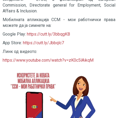
Commission, Directorate general for Employment, Social
Affairs & Inclusion.
Мобилната апликација ССМ - мои работнички права
можете да ја симнете на:
Google Play:
https://cutt.ly/3bbqgKB
App Store:
https://cutt.ly/Jbbqlc7
Линк од видеото:
https://www.youtube.com/watch?v=zK0c5lAikqM