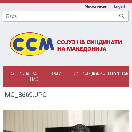
Skip to main content
Македонски
English
Барај
НАСЛОВНА
ЗА
ПРАВО
ЕКОНОМИЈА
ДОКУМЕНТИ
КОНТАКТ
НАС
IMG_8669.JPG
img_8669.jpg