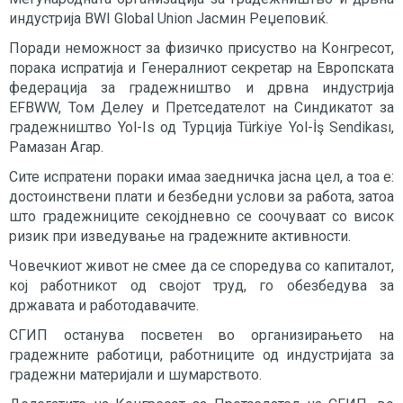
индустрија BWI Global Union Јасмин Реџеповиќ.
Поради неможност за физичко присуство на Конгресот,
порака испратија и Генералниот секретар на Европската
федерација за градежништво и дрвна индустрија
EFBWW, Том Делеу и Претседателот на Синдикатот за
градежништво Yol-Is од Турција Türkiye Yol-İş Sendikası,
Рамазан Агар.
Сите испратени пораки имаа заедничка јасна цел, а тоа е:
достоинствени плати и безбедни услови за работа, затоа
што градежниците секојдневно се соочуваат со висок
ризик при изведување на градежните активности.
Човечкиот живот не смее да се споредува со капиталот,
кој работникот од својот труд, го обезбедува за
државата и работодавачите.
СГИП останува посветен во организирањето на
градежните работици, работниците од индустријата за
градежни материјали и шумарството.