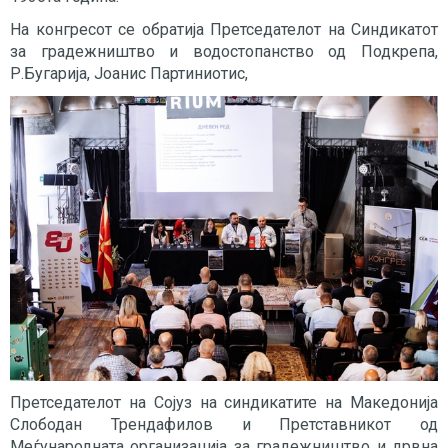
На конгресот се обратија Претседателот на Синдикатот
за градежништво и водостопанство од Подкрепа,
Р.Бугарија, Јоанис Партиниотис,
Претседателот на Сојуз на синдикатите на Македонија
Слободан Трендафилов и Претставникот од
Меѓународната организација за градежништво и дрвна