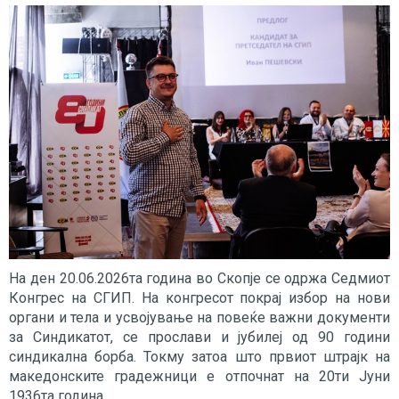
На ден 20.06.2026та година во Скопје се одржа Седмиот
Конгрес на СГИП. На конгресот покрај избор на нови
органи и тела и усвојување на повеќе важни документи
за Синдикатот, се прослави и јубилеј од 90 години
синдикална борба. Токму затоа што првиот штрајк на
македонските градежници е отпочнат на 20ти Јуни
1936та година.