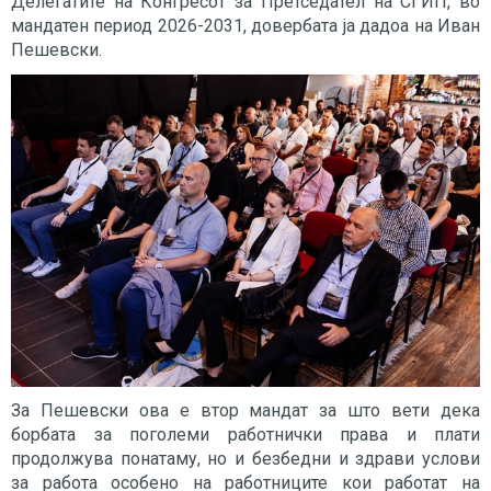
Делегатите на Конгресот за Претседател на СГИП, во
мандатен период 2026-2031, довербата ја дадоа на Иван
Пешевски.
За Пешевски ова е втор мандат за што вети дека
борбата за поголеми работнички права и плати
продолжува понатаму, но и безбедни и здрави услови
за работа особено на работниците кои работат на