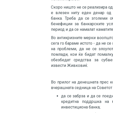
Скоро ништо не се реализира од
е влезен ниту еден денар од 
банка. Треба да се зголеми о
бенефиции за банкарските усл
период и да се намалат каматите
Во антикризните мерки воопшто
сега го бараме истото - да не с
на проблеми, да не се злоупо
помлади, кои ќе бидат помалку
обезбедат средства за субве
извести Живковиќ.
Во прилог на денешната прес к
вчерашната седница на Советот
да се забрза и да се поед
кредитна поддршка на м
инвестициона банка;