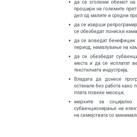
да се зголеми обемот на
прошири на големите претп
дел од малите и средни пре
да се изврши репрограмира
се обезбедат пониски кама
да се воведат бенефиции з
период, намалување на кам
да се обезбедат субвенци
места и да се исплатат в
текстилната индустрија;
Владата да донесе прог
останале без работа како 
плата повеќе месеци;
мерките за социјално 
субвенционирање на елект
на семејствата со минима