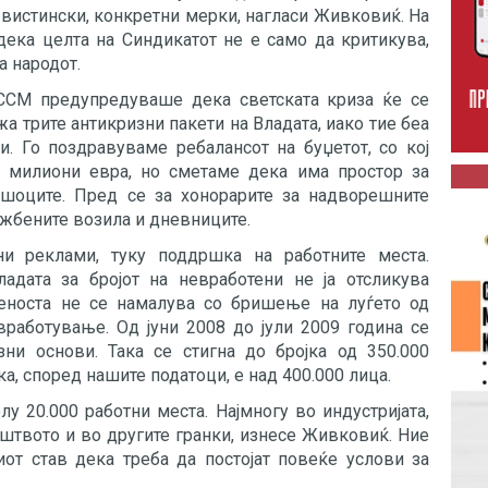
а вистински, конкретни мерки, нагласи Живковиќ. На
 дека целта на Синдикатот не е само да критикува,
а народот.
 ССМ предупредуваше дека светската криза ќе се
а трите антикризни пакети на Владата, иако тие беа
и. Го поздравуваме ребалансот на буџетот, со кој
0 милиони евра, но сметаме дека има простор за
шоците. Пред се за хонорарите за надворешните
ужбените возила и дневниците.
и реклами, туку поддршка на работните места.
адата за бројот на невработени не ја отсликува
отеноста не се намалува со бришење на луѓето од
 вработување. Од јуни 2008 до јули 2009 година се
зни основи. Така се стигна до бројка од 350.000
ка, според нашите податоци, е над 400.000 лица.
лу 20.000 работни места. Најмногу во индустријата,
иштвото и во другите гранки, изнесе Живковиќ. Ние
от став дека треба да постојат повеќе услови за