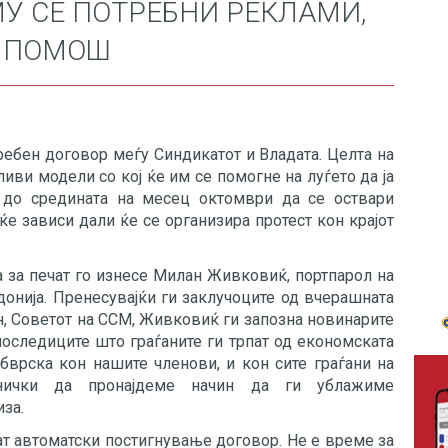
МУ СЕ ПОТРЕБНИ РЕКЛАМИ,
А ПОМОШ
ребен договор меѓу Синдикатот и Владата. Целта на
ливи модели со кој ќе им се помогне на луѓето да ја
 до средината на месец октомври да се оствари
а ќе зависи дали ќе се организира протест кон крајот
 за печат го изнесе Милан Живковиќ, портпарол на
донија. Пренесувајќи ги заклучоците од вчерашната
ан, Советот на ССМ, Живковиќ ги запозна новинарите
последиците што граѓаните ги трпат од економската
бврска кон нашите членови, и кон сите граѓани на
днички да пронајдеме начин да ги ублажиме
за.
ат автоматски постигнување договор. Не е време за