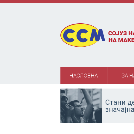
Skip to main content
НАСЛОВНА
ЗА Н
Стани д
значајн