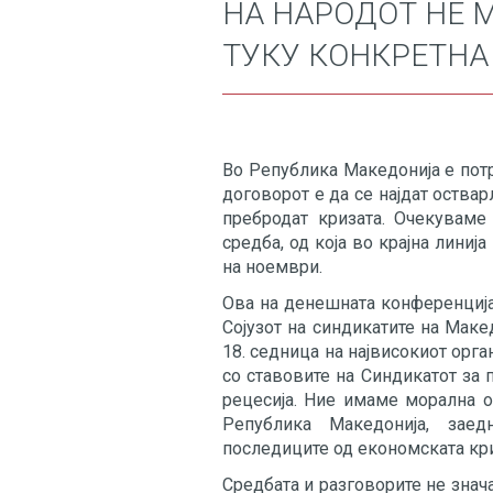
НА НАРОДОТ НЕ 
ТУКУ КОНКРЕТН
Во Република Македонија е пот
договорот е да се најдат оствар
пребродат кризата. Очекуваме
средба, од која во крајна линиј
на ноември.
Ова на денешната конференција
Сојузот на синдикатите на Маке
18. седница на највисокиот орг
со ставовите на Синдикатот за 
рецесија. Ние имаме морална о
Република Македонија, зае
последиците од економската кри
Средбата и разговорите не знач