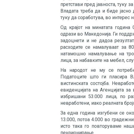
претстави пред јавноста, туку з
Владата треба да и биде јасно
туку да соработува, во интерес н
Од крајот на минатата година
одрази во Македонија. Ги поддрж
задоцнети и не дадоа резултат
расходите се намалуваат за 8
натамошно намалување на тро
лица, за набавките на мебел, сл
На народот не му се потребн
Податоците што ги пласира Вл
вистинската состојба. Невраб
евиденцијата на Агенцијата за
избришани 53.000 лица, по ра
невработени, иако реалната број
За една година изгубени се око
13.000, потоа 4.000 во градежн
исто така го повторуваме наши
пензионирање.