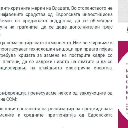
 антикризните мерки на Владата. Во стопанството не
најавените средства од Европската инвестициона
бемот на кредитната поддршка, да се обезбедат
уги на граѓаните, да се даде дополнителен грејс
.
 ја нема социјалната компонента. Ние апелиравме и
е прогласуваат технолошки вишоци при првата појава
требува кризата за замена на постарите кадри со
 платени, да се задржи нивото на платите и да се
нционирање на плаќањето електрична енергија,
онференција пренесуваме некои од заклучоците од
 на ССМ:
ностави постапката за реализација на предвидената
алите и средните претпријатија од Европската