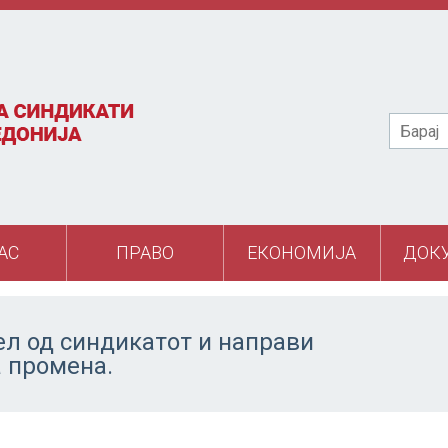
Барај
АС
ПРАВО
ЕКОНОМИЈА
ДОК
ел од синдикатот и направи
а промена.