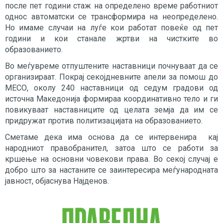
после пет години стаж на определено време работниот
однос автоматски се трансформира на неопределено.
Но имаме случаи на луѓе кои работат повеќе од пет
години и кои станале жртви на чистките во
образованието.
Во меѓувреме отпуштените наставници почнуваат да се
организираат. Покрај секојдневните апели за помош до
МЕСО, околу 240 наставници од седум градови од
источна Македонија формираа координативно тело и ги
повикуваат наставниците од целата земја да им се
придружат против политизацијата на образованието.
Сметаме дека има основа да се интервенира кај
народниот правобранител, затоа што се работи за
кршење на основни човекови права. Во секој случај е
добро што за настаните се заинтересира меѓународната
јавност, објаснува Најденов.