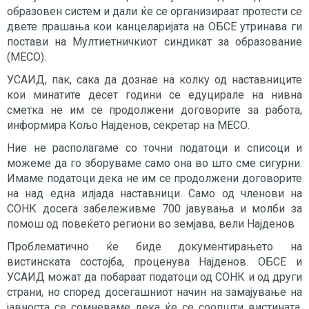
образовен систем и дали ќе се организираат протести се
двете прашања кои канцеларијата на ОБСЕ утринава ги
постави на Мултиетничкиот синдикат за образование
(МЕСО).
УСАИД, пак, сака да дознае на колку од наставниците
кои минатите десет години се едуцирале на нивна
сметка не им се продолжени договорите за работа,
информира Кољо Најденов, секретар на МЕСО.
Ние не располагаме со точни податоци и списоци и
можеме да го зборуваме само она во што сме сигурни.
Имаме податоци дека не им се продолжени договорите
на над една илјада наставници. Само од членови на
СОНК досега забележивме 700 јавувања и молби за
помош од повеќето региони во земјава, вели Најденов
Проблематично ќе биде документирањето на
вистинската состојба, проценува Најденов. ОБСЕ и
УСАИД можат да побараат податоци од СОНК и од други
страни, но според досегашниот начин на замајување на
јавноста се сомневаме дека ќе се соопшти вистината.