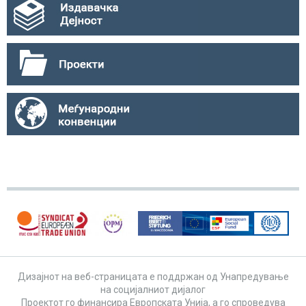
Дизајнот на веб-страницата е поддржан од Унапредување
на социјалниот дијалог
Проектот го финансира Европската Унија, а го спроведува