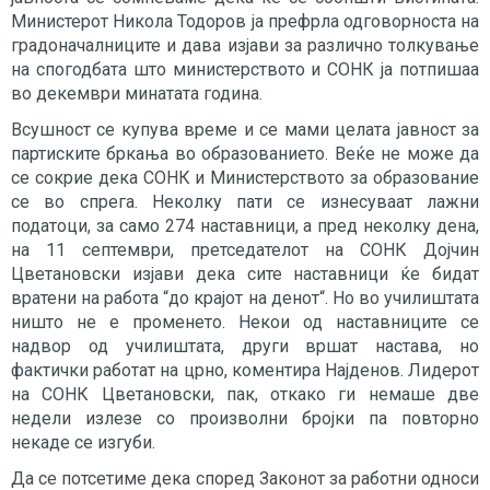
Министерот Никола Тодоров ја префрла одговорноста на
градоначалниците и дава изјави за различно толкување
на спогодбата што министерството и СОНК ја потпишаа
во декември минатата година.
Всушност се купува време и се мами целата јавност за
партиските бркања во образованието. Веќе не може да
се сокрие дека СОНК и Министерството за образование
се во спрега. Неколку пати се изнесуваат лажни
податоци, за само 274 наставници, а пред неколку дена,
на 11 септември, претседателот на СОНК Дојчин
Цветановски изјави дека сите наставници ќе бидат
вратени на работа “до крајот на денот“. Но во училиштата
ништо не е променето. Некои од наставниците се
надвор од училиштата, други вршат настава, но
фактички работат на црно, коментира Најденов. Лидерот
на СОНК Цветановски, пак, откако ги немаше две
недели излезе со произволни бројки па повторно
некаде се изгуби.
Да се потсетиме дека според Законот за работни односи