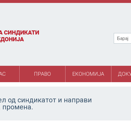
Барај
АС
ПРАВО
ЕКОНОМИЈА
ДОК
ел од синдикатот и направи
а промена.