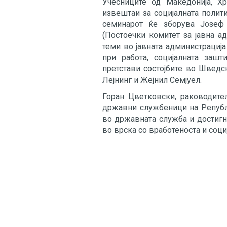
Учесниците од Македонија, Хр
извештаи за социјалната полити
семинарот ќе зборува Јозеф
(Постоечки комитет за јавна а
теми во јавната администрациј
при работа, социјалната зашт
претстави состојбите во Шведс
Лејнинг и Жејнил Семјуел.
Горан Цветковски, раководите
државни службеници на Републ
во државната служба и достигн
во врска со вработеноста и соци