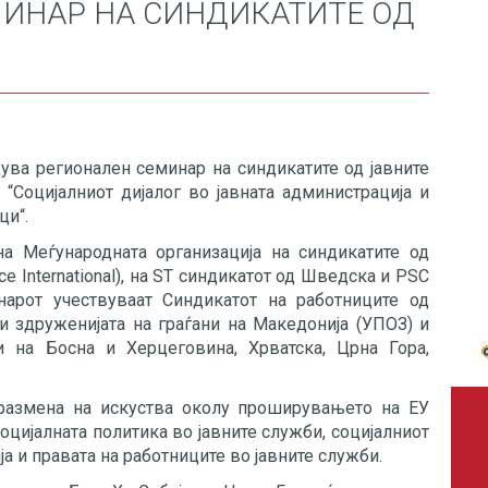
ИНАР НА СИНДИКАТИТЕ ОД
ува регионален семинар на синдикатите од јавните
 “Социјалниот дијалог во јавната администрација и
ци“.
на Меѓународната организација на синдикатите од
ice International), на ST синдикатот од Шведска и PSC
нарот учествуваат Синдикатот на работниците од
 и здруженијата на граѓани на Македонија (УПОЗ) и
и на Босна и Херцеговина, Хрватска, Црна Гора,
размена на искуства околу проширувањето на ЕУ
оцијалната политика во јавните служби, социјалниот
ја и правата на работниците во јавните служби.