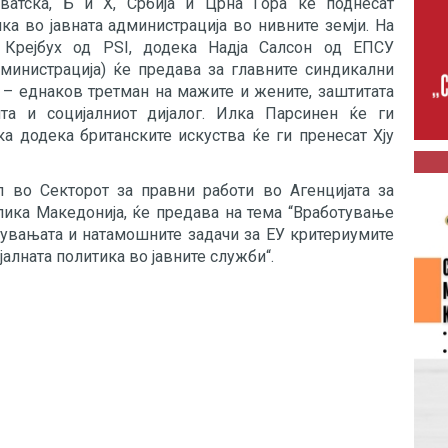
ватска, Б и Х, Србија и Црна Гора ќе поднесат
ка во јавната администрација во нивните земји. На
 Крејбух од PSI, додека Надја Салсон од ЕПСУ
дминистрација) ќе предава за главните синдикални
а – еднаков третман на мажите и жените, заштитата
ита и социјалниот дијалог. Илка Парсинен ќе ги
ка додека британските искуства ќе ги пренесат Хју
л во Секторот за правни работи во Агенцијата за
ика Македонија, ќе предава на тема “Вработување
увањата и натамошните задачи за ЕУ критериумите
јалната политика во јавните служби“.