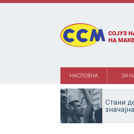
Skip to main content
НАСЛОВНА
ЗА Н
Стани д
значајн