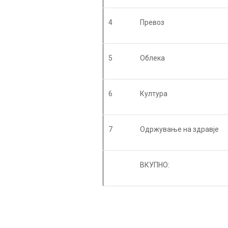
4
Превоз
5
Облека
6
Култура
7
Одржување на здравје
ВКУПНО: