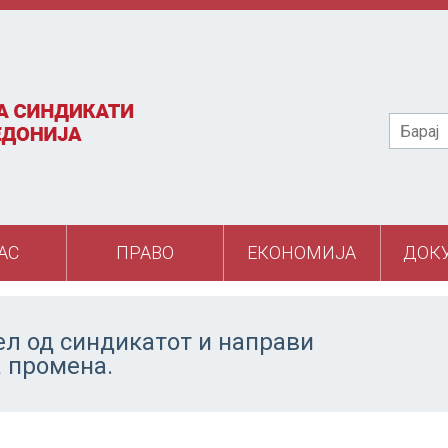
Барај
АС
ПРАВО
ЕКОНОМИЈА
ДОК
ел од синдикатот и направи
а промена.