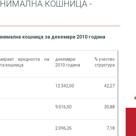
НИМАЛНА КОШНИЦА -
инимална кошница зa декември 2010 година
мираат вредноста на
декември
% учество
та кошница
2010 година
структура
12.342,00
42,27
9.016,00
30,88
2.096,26
7,18