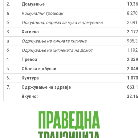
2.
Домување
10.36
а
Комунални трошоци
8.270
б
Покуќнина, опрема за куќа и оджување
2.091
3.
Хигиена
2.177
а
Одржување на личната хигиена
985,3
б
Одржување на хигиената на домот
1.192
4.
Превоз
2.339
5.
Облека и обувки
2.048
6.
Култура
1.070
7.
Одржување на здравје
663,
Вкупно:
32.16