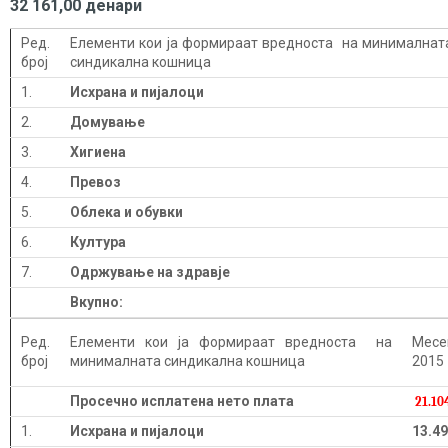
32 161,00 денари
Ред.
Елементи кои ја формираат вредноста на минималнат
број
синдикална кошница
1.
Исхрана и пијалоци
2.
Домување
3.
Хигиена
4.
Превоз
5.
Облека и обувки
6.
Култура
7.
Одржување на здравје
Вкупно:
Ред.
Елементи кои ја формираат вредноста на
Mесе
број
минималната синдикална кошница
2015
Просечно исплатена нето плата
21.10
1.
Исхрана и пијалоци
13.49