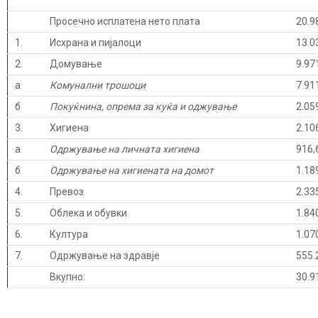
Просечно исплатена нето плата
20.9
1.
Исхрана и пијалоци
13.0
2.
Домување
9.97
а
Комунални трошоци
7.91
б
Покуќнина, опрема за куќа и оджување
2.05
3.
Хигиена
2.10
а
Одржување на личната хигиена
916,
б
Одржување на хигиената на домот
1.18
4.
Превоз
2.33
5.
Облека и обувки
1.84
6.
Култура
1.07
7.
Одржување на здравје
555.
Вкупно:
30.9