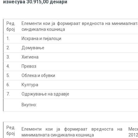
изнесува 30.915,00 денари
Ред.
Елементи кои ја формираат вредноста на минималнат
број
синдикална кошница
1.
Исхрана и пијалоци
2.
Домување
3.
Хигиена
4.
Превоз
5.
Облека и обувки
6.
Култура
7.
Одржување на здравје
Вкупно:
Ред.
Елементи кои ја формираат вредноста на
Мес
број
минималната синдикална кошница
201