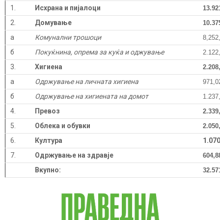
1.
Исхрана и пијалоци
13.92
2.
Домување
10.37
а
Комунални трошоци
8,252
б
Покуќнина, опрема за куќа и оджување
2.122
3.
Хигиена
2.208
а
Одржување на личната хигиена
971,0
б
Одржување на хигиената на домот
1.237
4.
Превоз
2.339
5.
Облека и обувки
2.050
6.
Култура
1.070
7.
Одржување на здравје
604,8
Вкупно:
32.57