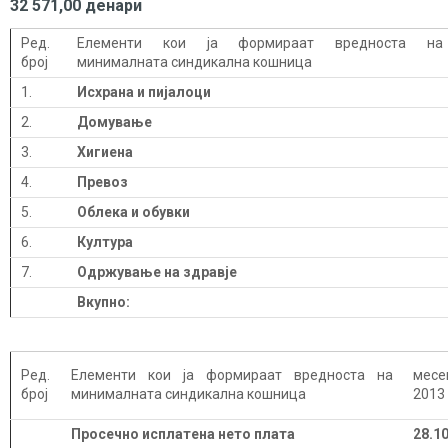
32 571,00 денари
Ред.
Елементи кои ја формираат вредноста на
број
минималната синдикална кошница
1.
Исхрана и пијалоци
2.
Домување
3.
Хигиена
4.
Превоз
5.
Облека и обувки
6.
Култура
7.
Одржување на здравје
Вкупно:
Ред.
Елементи кои ја формираат вредноста на
мес
број
минималната синдикална кошница
2013
Просечно исплатена нето плата
28.1