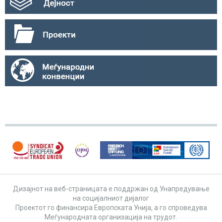
Дизајнот на веб-страницата е поддржан од Унапредување
на социјалниот дијалог
Проектот го финансира Европската Унија, а го спроведува
Меѓународната организација на трудот.