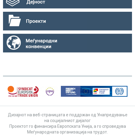
Дизајнот на веб-страницата е поддржан од Унапредување
на социјалниот дијалог
Проектот го финансира Европската Унија, а го спроведува
Меѓународната организација на трудот.