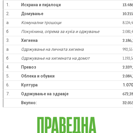
1.
Исхрана и пијалоци
13.48
2.
Домување
10.21
а
Комунални трошоци
8.134,
б
Покуќнина, опрема за куќа и оджување
2.081,
3.
Хигиена
2.186,
а
Одржување на личната хигиена
992,55
б
Одржување на хигиената на домот
1.193,5
4.
Превоз
2.339
5.
Облека и обувки
2.084
6.
Култура
1.070
7.
Одржување на здравје
672,2
Вкупно:
32.05