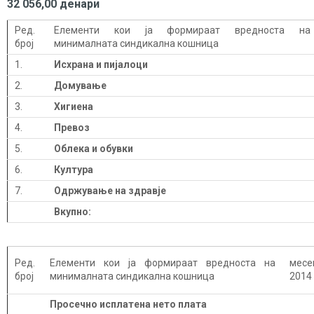
32 056,00 денари
Ред.
Елементи кои ја формираат вредноста на
број
минималната синдикална кошница
1.
Исхрана и пијалоци
2.
Домување
3.
Хигиена
4.
Превоз
5.
Облека и обувки
6.
Култура
7.
Одржување на здравје
Вкупно:
Ред.
Елементи кои ја формираат вредноста на
месе
број
минималната синдикална кошница
2014
Просечно исплатена нето плата