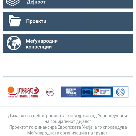
Дизајнот на веб-страницата е поддржан од Унапредување
на социјалниот дијалог
Проектот го финансира Европската Унија, а го спроведува
Меѓународната организација на трудот.