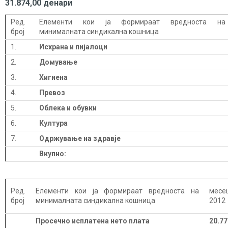
31.874,00 денари
Ред.
Елементи кои ја формираат вредноста на
број
минималната синдикална кошница
1.
Исхрана и пијалоци
2.
Домување
3.
Хигиена
4.
Превоз
5.
Облека и обувки
6.
Култура
7.
Одржување на здравје
Вкупно:
Ред.
Елементи кои ја формираат вредноста на
месе
број
минималната синдикална кошница
2012
Просечно исплатена нето плата
20.77