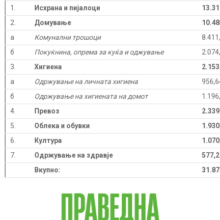
1.
Исхрана и пијалоци
13.31
2.
Домување
10.48
а
Комунални трошоци
8.411
б
Покуќнина, опрема за куќа и оджување
2.074
3.
Хигиена
2.153
а
Одржување на личната хигиена
956,6
б
Одржување на хигиената на домот
1.196
4.
Превоз
2.339
5.
Облека и обувки
1.930
6.
Култура
1.070
7.
Одржување на здравје
577,2
Вкупно:
31.87