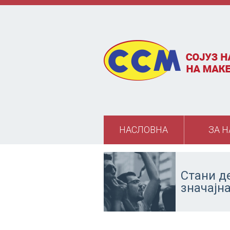
Skip to main content
НАСЛОВНА
ЗА Н
Стани д
значајн