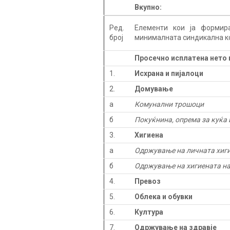
Вкупно:
Ред.
Елементи кои ја формир
број
минималната синдикална 
Просечно исплатена нето 
1.
Исхрана и пијалоци
2.
Домување
а
Комунални трошоци
б
Покуќнина, опрема за куќа
3.
Хигиена
а
Одржување на личната хиг
б
Одржување на хигиената н
4.
Превоз
5.
Облека и обувки
6.
Култура
7.
Одржување на здравје