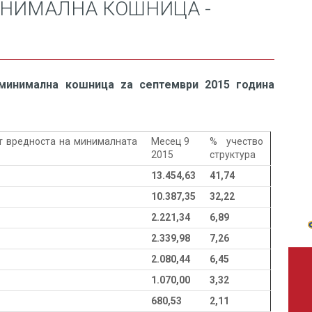
НИМАЛНА КОШНИЦА -
минимална кошница za септември 2015 година
т вредноста на минималната
Meсец 9
% учество
2015
структура
13.454,63
41,74
10.387,35
32,22
2.221,34
6,89
2.339,98
7,26
2.080,44
6,45
1.070,00
3,32
680,53
2,11