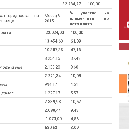
32.234,27
100,00
%
учество на
аат вредноста на
Mесец 9
елементите во
кошница
2015
нето плата
плата
22.024,00
100,00
13.454,63
61,09
10.387,35
47,16
8.254,15
37,48
 и оджување
2.133,20
9,68
2.221,34
10,08
иена
994,17
4,51
а домот
1.227,17
5,57
2.339,98
10,62
2.080,44
9,45
1.070,00
4,86
680,53
3,09