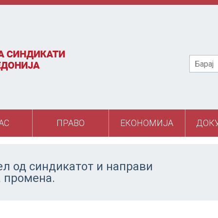
Барај
АС
ПРАВО
ЕКОНОМИЈА
ДОК
ел од синдикатот и направи
а промена.