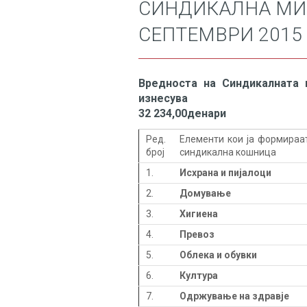
СИНДИКАЛНА МИ
СЕПТЕМВРИ 2015
Вредноста на Синдикалната 
изнесува
32 234,00денари
Ред.
Елементи кои ја формираа
број
синдикална кошница
1.
Исхрана и пијалоци
2.
Домување
3.
Хигиена
4.
Превоз
5.
Облека и обувки
6.
Култура
7.
Одржување на здравје