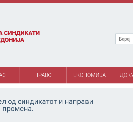
Барај
АС
ПРАВО
ЕКОНОМИЈА
ДОК
ел од синдикатот и направи
а промена.