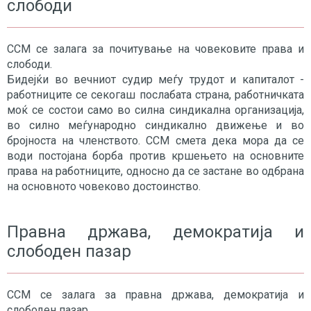
слободи
ССМ се залага за почитување на човековите права и
слободи.
Бидејќи во вечниот судир меѓу трудот и капиталот -
работниците се секогаш послабата страна, работничката
моќ се состои само во силна синдикална организација,
во силно меѓународно синдикално движење и во
бројноста на членството. ССМ смета дека мора да се
води постојана борба против кршењето на основните
права на работниците, односно да се застане во одбрана
на основното човеково достоинство.
Правна држава, демократија и
слободен пазар
ССМ се залага за правна држава, демократија и
слободен пазар.