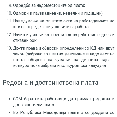
Одредба за надоместоците од плата;
Одмори и паузи (дневни, неделни и годишни);
Наведување на општите акти на работодавачот во
кои се определени условите за работа;
Начин и услови за престанок на работниот однос и
отказен рок;
Други права и обврски определени со КД или друг
закон (забрана за штетно делување и надомест на
штета, обврска за чување на деловна тајна ,
конкурентска забрана и конкурентска клаузула.
Редовна и достоинствена плата
ССМ бара сите работници да примаат редовна и
достоинствена плата.
Во Република Македонија платите се уредени со