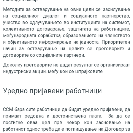
Методите за остварување на овие цели се: засилување
на социјалниот дијалог и социјалното партнерство,
учество во одлучувањето во институциите на системот,
колективното договарање, заштитата на работниците,
меѓународната соработка, образованието на членството
и објективното информирање на јавноста. Приоритетен
начин за остварување на целите се преговорите и
договорите со социјалните партнери.
Доколку преговорите не дадат резултат се организираат
индустриски акции, меѓу кои се штрајковите.
Уредно пријавени работници
ССМ бара сите работници да бидат уредно пријавени, да
примаат редовна и достоинствена плата. За да се
постигне оваа цел прв чекор кон засновање на
работниот однос треба да е потпишување на Договор за