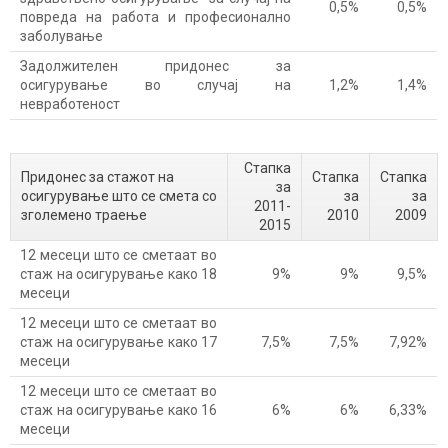
0,5%
0,5%
повреда на работа и професионално
заболување
Задолжителен придонес за
осигурување во случај на
1,2%
1,4%
невработеност
Стапка
Придонес за стажот на
Стапка
Стапка
за
осигурување што се смета со
за
за
2011-
зголемено траење
2010
2009
2015
12 месеци што се сметаат во
стаж на осигурување како 18
9%
9%
9,5%
месеци
12 месеци што се сметаат во
стаж на осигурување како 17
7,5%
7,5%
7,92%
месеци
12 месеци што се сметаат во
стаж на осигурување како 16
6%
6%
6,33%
месеци