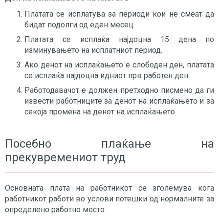
Платата се исплатува за периоди кои не смеат да
бидат подолги од еден месец.
Платата се исплаќа најдоцна 15 дена по
изминувањето на исплатниот период.
Ако денот на исплаќањето е слободен ден, платата
се исплаќа најдоцна идниот прв работен ден.
Работодавачот е должен претходно писмено да ги
извести работниците за денот на исплаќањето и за
секоја промена на денот на исплаќањето.
Посебно плаќање на
прекувремениот труд
Основната плата на работникот се зголемува кога
работникот работи во услови потешки од нормалните за
определено работно место: