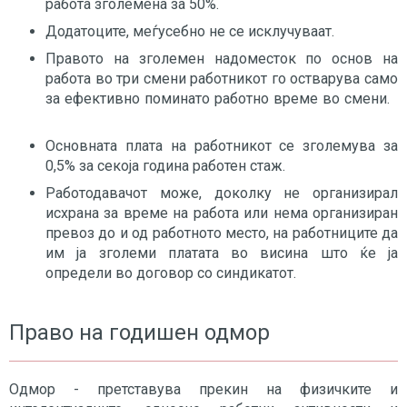
работа зголемена за 50%.
Додатоците, меѓусебно не се исклучуваат.
Правото на зголемен надоместок по основ на
работа во три смени работникот го остварува само
за ефективно поминато работно време во смени.
Основната плата на работникот се зголемува за
0,5% за секоја година работен стаж.
Работодавачот може, доколку не организирал
исхрана за време на работа или нема организиран
превоз до и од работното место, на работниците да
им ја зголеми платата во висина што ќе ја
определи во договор со синдикатот.
Право на годишен одмор
Одмор - претставува прекин на физичките и