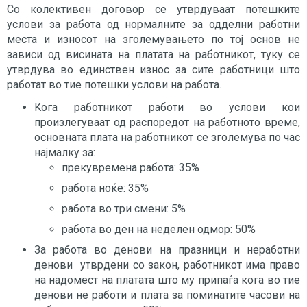
Со колективен договор се утврдуваат потешките
услови за работа од нормалните за одделни работни
места и износот на зголемувањето по тој основ не
зависи од висината на платата на работникот, туку се
утврдува во единствен износ за сите работници што
работат во тие потешки услови на работа.
Kога работникот работи во услови кои
произлегуваат од распоредот на работното време,
oсновната плата на работникот се зголемува по час
најмалку за:
прекувремена работа: 35%
работа ноќе: 35%
работа во три смени: 5%
работа во ден на неделен одмор: 50%
За работа во денови на празници и неработни
денови утврдени со закон, работникот има право
на надомест на платата што му припаѓа кога во тие
денови не работи и плата за поминатите часови на