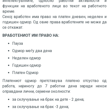
интелектуалните, односно работни активности и
функции на вработеното лице во текот на работното
време.
Секој вработен има право на платен дневен, неделен и
годишен одмор. Од овие права вработените не може да
се откажат.
ВРАБОТЕНИОТ ИМ ПРАВО НА:
Пауза
Одмор меѓу два дена
Неделен одмор
Годишен одмор
Платен Одмор
Платениот одмор претставува платено отсуство од
работа, најмногу до 7 работни дена заради некои
оправдани лични, сејмени околности:
за склучување на брак на дете - 2 дена;
за склучување на брак -3 дена;