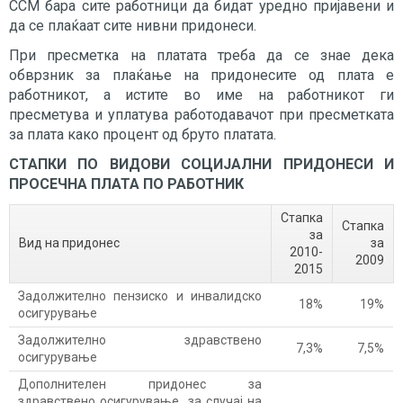
ССМ бара сите работници да бидат уредно пријавени и
да се плаќаат сите нивни придонеси.
При пресметка на платата треба да се знае дека
обврзник за плаќање на придонесите од плата е
работникот, а истите во име на работникот ги
пресметува и уплатува работодавачот при пресметката
за плата како процент од бруто платата.
СТАПКИ ПО ВИДОВИ СОЦИЈАЛНИ ПРИДОНЕСИ И
ПРОСЕЧНА ПЛАТА ПО РАБОТНИК
Стапка
Стапка
за
Вид на придонес
за
2010-
2009
2015
Задолжително пензиско и инвалидско
18%
19%
осигурување
Задолжително здравствено
7,3%
7,5%
осигурување
Дополнителен придонес за
здравствено осигурување за случај на