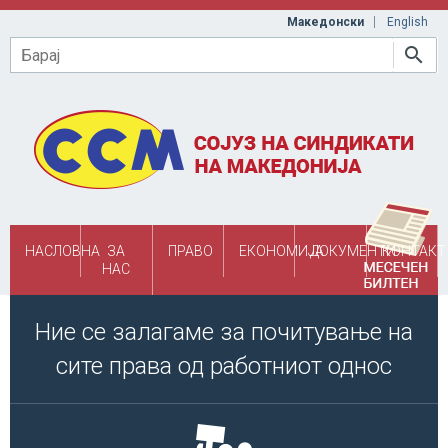
Skip to main content
Македонски
English
Барај
НАСЛОВНА
ЗА
ПРАВО
ЕКОНОМИЈА
ДОКУМЕНТИ
КОНТАКТ
НАС
Ние се залагаме за почитување на
сите права од работниот однос