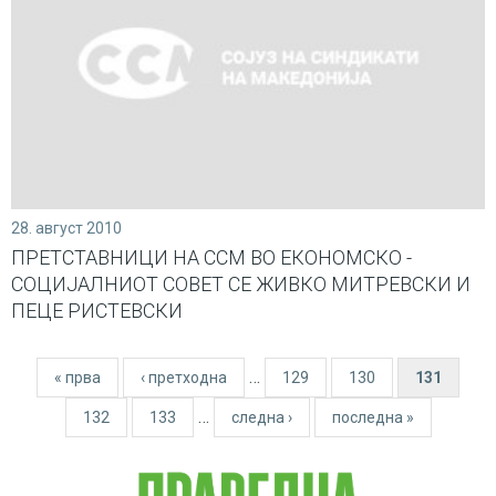
28. август 2010
ПРЕТСТАВНИЦИ НА ССМ ВО ЕКОНОМСКО -
СОЦИЈАЛНИОТ СОВЕТ СЕ ЖИВКО МИТРЕВСКИ И
ПЕЦЕ РИСТЕВСКИ
…
« прва
‹ претходна
129
130
131
Pages
…
132
133
следна ›
последна »