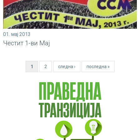
01. мај 2013
Честит 1-ви Мај
Pages
1
2
следна ›
последна »